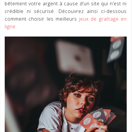
bêtement votre argent à cause d’un site qui n’est ni
crédible ni sécurisé. Découvrez ainsi ci-dessous
comment choisir les meilleurs
jeux de grattage en
ligne
.