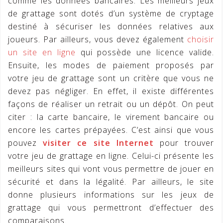
comme les données bancaires. Les meilleurs jeux
de grattage sont dotés d’un système de cryptage
destiné à sécuriser les données relatives aux
joueurs. Par ailleurs, vous devez également
choisir
un site en ligne
qui possède une licence valide.
Ensuite, les modes de paiement proposés par
votre jeu de grattage sont un critère que vous ne
devez pas négliger. En effet, il existe différentes
façons de réaliser un retrait ou un dépôt. On peut
citer : la carte bancaire, le virement bancaire ou
encore les cartes prépayées. C’est ainsi que vous
pouvez
visiter ce site Internet
pour trouver
votre jeu de grattage en ligne. Celui-ci présente les
meilleurs sites qui vont vous permettre de jouer en
sécurité et dans la légalité. Par ailleurs, le site
donne plusieurs informations sur les jeux de
grattage qui vous permettront d’effectuer des
comparaisons.