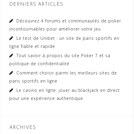
DERNIERS ARTICLES
Découvrez 4 forums et communautés de poker
incontournables pour améliorer votre jeu
Le test de Unibet : un site de paris sportifs en
ligne fiable et rapide
Tout savoir à propos du site Poker 7 et sa
politique de confidentialité
Comment choisir parmi les meilleurs sites de
paris sportifs en ligne
Le casino en ligne: jouer au blackjack en direct
pour une expérience authentique
ARCHIVES