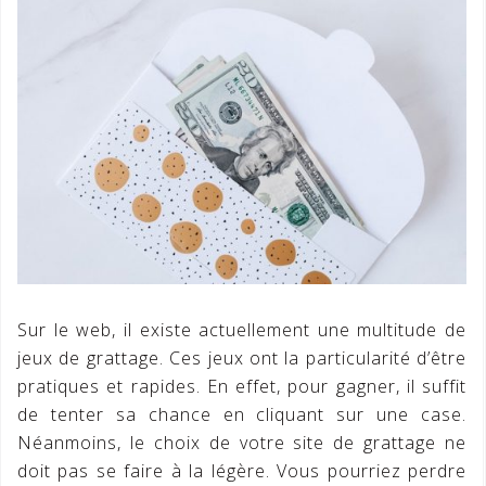
Sur le web, il existe actuellement une multitude de
jeux de grattage. Ces jeux ont la particularité d’être
pratiques et rapides. En effet, pour gagner, il suffit
de tenter sa chance en cliquant sur une case.
Néanmoins, le choix de votre site de grattage ne
doit pas se faire à la légère. Vous pourriez perdre